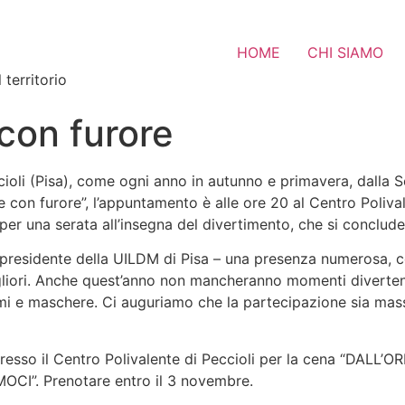
HOME
CHI SIAMO
 territorio
con furore
ioli (Pisa), come ogni anno in autunno e primavera, dalla 
e con furore”, l’appuntamento è alle ore 20 al Centro Polival
 una serata all’insegna del divertimento, che si concluderà
 presidente della UILDM di Pisa – una presenza numerosa, co
gliori. Anche quest’anno non mancheranno momenti divertent
mi e maschere. Ci auguriamo che la partecipazione sia massi
sso il Centro Polivalente di Peccioli per la cena “DALL’O
OCI”. Prenotare entro il 3 novembre.