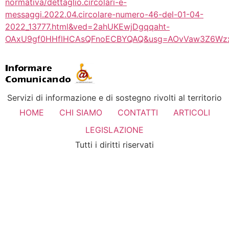
normativa/dettaglio.circolari-e-
messaggi.2022.04.circolare-numero-46-del-01-04-
2022_13777.html&ved=2ahUKEwjDgqqaht-
OAxU9gf0HHflHCAsQFnoECBYQAQ&usg=AOvVaw3Z6Wzx6
Servizi di informazione e di sostegno rivolti al territorio
HOME
CHI SIAMO
CONTATTI
ARTICOLI
LEGISLAZIONE
Tutti i diritti riservati