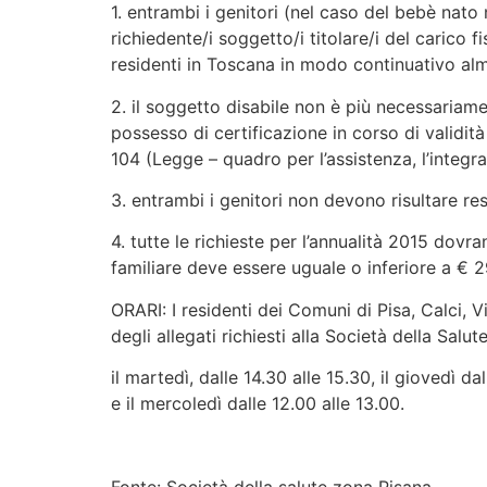
1. entrambi i genitori (nel caso del bebè nato n
richiedente/i soggetto/i titolare/i del carico fi
residenti in Toscana in modo continuativo al
2. il soggetto disabile non è più necessariame
possesso di certificazione in corso di validit
104 (Legge – quadro per l’assistenza, l’integra
3. entrambi i genitori non devono risultare re
4. tutte le richieste per l’annualità 2015 dov
familiare deve essere uguale o inferiore a € 
ORARI: I residenti dei Comuni di Pisa, Calci,
degli allegati richiesti alla Società della Salut
il martedì, dalle 14.30 alle 15.30, il giovedì d
e il mercoledì dalle 12.00 alle 13.00.
Fonte: Società della salute zona Pisana