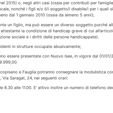
el 2015) o, negli altri casi (ossia per contributi per famiglie
scale, nonché i figli e/o il/i soggetto/i disabile/i per i quali 
meno dal 1 gennaio 2010 (ossia da almeno 5 anni);
nte un figlio, ma può essere un diverso soggetto purché all’
à attestante la condizione di handicap grave di cui all’artic
zione sociale e i diritti delle persone handicappate).
sidenti in strutture occupate abusivamente;
ranno essere presentate con Nuovo Isee, in vigore dal 01/01/2
29.999,00.
 Vicopisano e Fauglia potranno consegnare la modulistica co
e, Via Saragat, 24, nei seguenti orari:
alle 8.30 alle 11.00. E’ attivo inoltre un numero di telefono 