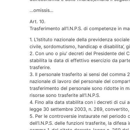
…omissis…
Art. 10.
Trasferimento all’I.N.P.S. di competenze in mate
1. L’Istituto nazionale della previdenza sociale 
civile, sordomutismo, handicap e disabilita’, 
2. Con uno o piu’ decreti del Presidente del C
stabilita la data di effettivo esercizio da part
trasferire.
3. Il personale trasferito ai sensi del comma 
nazionale di lavoro del personale del comparto
trasferimento del personale sono ridotte in ma
risorse sono trasferite all’I.N.P.S.
4. Fino alla data stabilita con i decreti di cu
legge 30 settembre 2003, n. 269, convertito,
5. Per le controversie instaurate nel periodo 
dell’I.N.P.S. delle funzioni trasferite, la difes
comma 1, del citato decreto-legge n. 269 del 