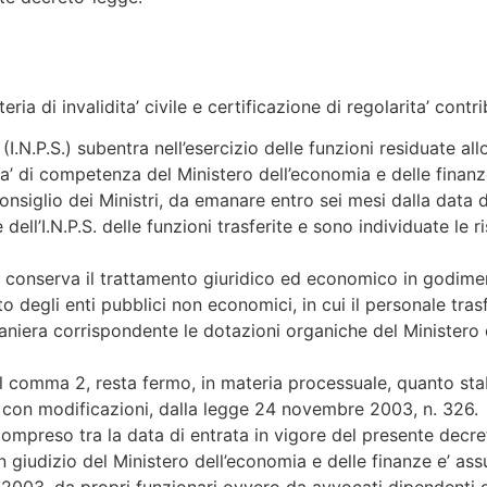
ria di invalidita’ civile e certificazione di regolarita’ contr
(I.N.P.S.) subentra nell’esercizio delle funzioni residuate allo 
gia’ di competenza del Ministero dell’economia e delle finanz
onsiglio dei Ministri, da emanare entro sei mesi dalla data d
e dell’I.N.P.S. delle funzioni trasferite e sono individuate le
2 conserva il trattamento giuridico ed economico in godimen
 degli enti pubblici non economici, in cui il personale trasf
niera corrispondente le dotazioni organiche del Ministero d
i al comma 2, resta fermo, in materia processuale, quanto sta
 con modificazioni, dalla legge 24 novembre 2003, n. 326.
compreso tra la data di entrata in vigore del presente decret
a in giudizio del Ministero dell’economia e delle finanze e’ as
2003, da propri funzionari ovvero da avvocati dipendenti dal