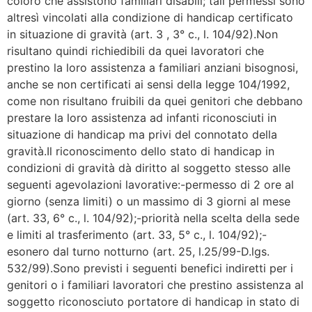
coloro che assistono familiari disabili; tali permessi sono
altresì vincolati alla condizione di handicap certificato
in situazione di gravità (art. 3 , 3° c., l. 104/92).Non
risultano quindi richiedibili da quei lavoratori che
prestino la loro assistenza a familiari anziani bisognosi,
anche se non certificati ai sensi della legge 104/1992,
come non risultano fruibili da quei genitori che debbano
prestare la loro assistenza ad infanti riconosciuti in
situazione di handicap ma privi del connotato della
gravità.Il riconoscimento dello stato di handicap in
condizioni di gravità dà diritto al soggetto stesso alle
seguenti agevolazioni lavorative:-permesso di 2 ore al
giorno (senza limiti) o un massimo di 3 giorni al mese
(art. 33, 6° c., l. 104/92);-priorità nella scelta della sede
e limiti al trasferimento (art. 33, 5° c., l. 104/92);-
esonero dal turno notturno (art. 25, l.25/99-D.lgs.
532/99).Sono previsti i seguenti benefici indiretti per i
genitori o i familiari lavoratori che prestino assistenza al
soggetto riconosciuto portatore di handicap in stato di