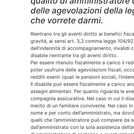
qualitò di amministratore 
delle agevolazioni della l
che vorrete darmi.
Rientrano tra gli aventi diritto ai benefici fis
gravità, ai sensi art. 3,3 comma legge 104/92
dell’indennità di accompagnamento, invalidi ci
disabile rientrante tra gli aventi diritto.
Per essere ritenuto fiscalmente a carico il re
poter usufruire delle agevolazioni fiscali, occo
redditi esenti (quali le pensioni sociali, l’in
Il disabile può essere fiscalmente a carico anc
assegni alimentari. Per quanto riguarda le eve
compagnia assicurativa. Nel caso in cui il dis
merito di un familiare convivente. Nel caso i
nome e per conto dell’amministrato, ma dovrà e
quelli che l’amministratore può compiere da s
dall’amministrato con la sola assistenza dell’am