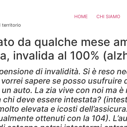
HOME
CHI SIAMO
 territorio
ato da qualche mese am
a, invalida al 100% (alz
ensione di invalidità. Si è reso ne
e vorrei sapere se posso usufruire 
 un auto. La zia vive con noi ma è 
chi deve essere intestata? (intest
olto elevata e icosti dell’assicu
ualmente ottenuti con la 104). L’au