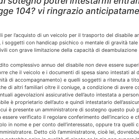
di sotegno potrei intestarmi entra
egge 104? vi ringrazio anticipatame
cali per l’acquisto di un veicolo per il trasporto del disabile
, i soggetti con handicap psichico o mentale di gravità tal
vili con grave limitazione della capacità di deambulazione 
ddito complessivo annuo del disabile non deve essere superi
rre che il veicolo e i documenti di spesa siano intestati al di
dennità di accompagnamento) e quelli soggetti a ritenuta a ti
he di altri familiari oltre il coniuge, a condizione di avere 
ntuali agevolazioni assicurative dell’auto intestata a perso
abile è proprietario dell’auto e quindi intestatario dell’ass
n cui è presente un amministratore di sostegno questo può pr
ssere verificato il regolare conferimento dell’incarico e che
olo in nome e per conto dell’interessato, oppure tra quell
ministratore. Detto ciò l’amministratore, cioè lei, dovrebbe ve