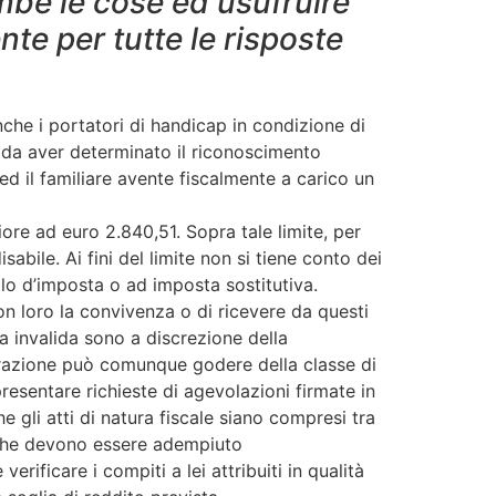
mbe le cose ed usufruire
nte per tutte le risposte
 anche i portatori di handicap in condizione di
e da aver determinato il riconoscimento
ed il familiare avente fiscalmente a carico un
ore ad euro 2.840,51. Sopra tale limite, per
sabile. Ai fini del limite non si tiene conto dei
tolo d’imposta o ad imposta sostitutiva.
con loro la convivenza o di ricevere da questi
na invalida sono a discrezione della
icurazione può comunque godere della classe di
esentare richieste di agevolazioni firmate in
 gli atti di natura fiscale siano compresi tra
i che devono essere adempiuto
rificare i compiti a lei attribuiti in qualità