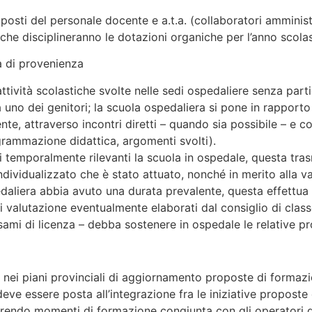
posti del personale docente e a.t.a. (collaboratori amministra
i che disciplineranno le dotazioni organiche per l’anno scol
la di provenienza
tività scolastiche svolte nelle sedi ospedaliere senza partic
 uno dei genitori; la scuola ospedaliera si pone in rapporto
ente, attraverso incontri diretti – quando sia possibile – e
grammazione didattica, argomenti svolti).
i temporalmente rilevanti la scuola in ospedale, questa tra
ividualizzato che è stato attuato, nonché in merito alla va
daliera abbia avuto una durata prevalente, questa effettua l
di valutazione eventualmente elaborati dal consiglio di cla
sami di licenza – debba sostenere in ospedale le relative pr
re nei piani provinciali di aggiornamento proposte di formazi
deve essere posta all’integrazione fra le iniziative propost
rendo momenti di formazione congiunta con gli operatori del