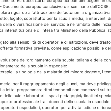
Parlamento Europeo: Carta europea dei bambini degenti in os
– Documento europeo conclusivo del seminario dell’OCSE, 
are riguardo all’attribuzione dell’autonomia organizzativa, d
tto, legato, soprattutto per la scuola media, a interventi di 
ca della diversificazione del servizio e nell’ambito delle ini
a interistituzionale di intesa tra Ministero della Pubblica Is
to alla sensibilità di operatori e di istituzioni, deve trasfo
’offerta formativa prevista, come esplicazione possibile dell
evoluzione dell’ordinamento della scuola italiana e delle con
nzionamento della scuola in ospedale:
terapie, la tipologia della malattia del minore degente, i temp
merici per il raggruppamento degli alunni, ma deve privilegia
ti a letto, programmare ritmi temporali non cadenzati sul tr
e delle aule e laboratori – spazi pedagogici/didattici special
pporto professionale tra i docenti della scuola in ospedale e 
peratori ospedalieri, operatori per attività ludiche e ricrea