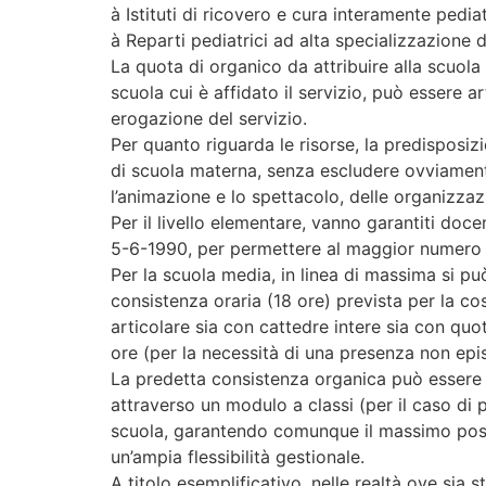
à Istituti di ricovero e cura interamente pediat
à Reparti pediatrici ad alta specializzazione dei
La quota di organico da attribuire alla scuola
scuola cui è affidato il servizio, può essere art
erogazione del servizio.
Per quanto riguarda le risorse, la predisposizi
di scuola materna, senza escludere ovviamente 
l’animazione e lo spettacolo, delle organizzazi
Per il livello elementare, vanno garantiti doce
5-6-1990, per permettere al maggior numero poss
Per la scuola media, in linea di massima si pu
consistenza oraria (18 ore) prevista per la c
articolare sia con cattedre intere sia con quot
ore (per la necessità di una presenza non epi
La predetta consistenza organica può essere amp
attraverso un modulo a classi (per il caso di p
scuola, garantendo comunque il massimo possib
un’ampia flessibilità gestionale.
A titolo esemplificativo, nelle realtà ove sia