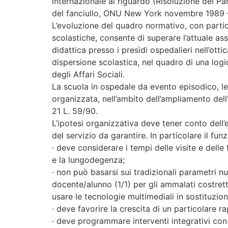
internazionale al riguardo (Risoluzione del 
del fanciullo, ONU New York novembre 1989 
L’evoluzione del quadro normativo, con particol
scolastiche, consente di superare l’attuale asse
didattica presso i presìdi ospedalieri nell’otti
dispersione scolastica, nel quadro di una logic
degli Affari Sociali.
La scuola in ospedale da evento episodico, lega
organizzata, nell’ambito dell’ampliamento dell
21 L. 59/90.
L’ipotesi organizzativa deve tener conto dell’
del servizio da garantire. In particolare il fu
· deve considerare i tempi delle visite e delle 
e la lungodegenza;
· non può basarsi sui tradizionali parametri nu
docente/alunno (1/1) per gli ammalati costret
usare le tecnologie multimediali in sostituzion
· deve favorire la crescita di un particolare ra
· deve programmare interventi integrativi con o