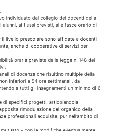
.
vo individuato dal collegio dei docenti della
alunni, ai flussi previsti, alle fasce orario di
 il livello prescolare sono affidate a docenti
unta, anche di cooperative di servizi per
bilità oraria prevista dalla legge n. 148 del
vi.
nali di docenza che risultino multiple della
n inferiori a 54 ore settimanali, da
rantendo a tutti gli insegnamenti un minimo di 6
 di specifici progetti, articolandola
n’apposita rimodulazione dell’organico della
e professionali acquisite, pur nell’ambito di
ere mutuato – con le modifiche eventualmente