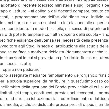
dottato di recente (decreto ministeriale sugli organici) per l
apo di istituto – al collegio dei docenti compete, tenuto c
menti, la programmazione dell’attività didattica e l’individu
 nel corso dell’anno scolastico in relazione alle esperienze 
re considerato in modo flessibile, nel senso di poterlo art
dra o di poterlo ampliare con altri docenti della scuola – a
pecifiche esigenze dell’utenza (es. necessità della presenza
editore agli Studi in sede di attribuzione alla scuola delle
dove se ne faccia motivata richiesta (documentata anche in b
in situazioni in cui si preveda un più ridotto flusso dell’u
on specializzato;
 reparti non pediatrici.
e sono assegnate mediante l’ampliamento dell’organico funzion
er la scuola superiore, da retribuire in quest’ultimo caso 
ell’ambito della gestione del Fondo provinciale di cui all’art
 limitati nel tempo, costituenti prestazioni eccedenti il norm
idare ad un’unica istituzione sia il coordinamento didattico 
a media, anche se dislocate presso presidî ospedalieri diversi