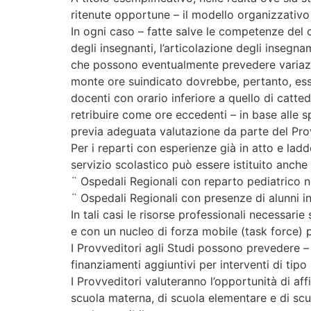
ritenute opportune – il modello organizzativo a
In ogni caso – fatte salve le competenze del c
degli insegnanti, l’articolazione degli insegna
che possono eventualmente prevedere variazioni
monte ore suindicato dovrebbe, pertanto, esse
docenti con orario inferiore a quello di catte
retribuire come ore eccedenti – in base alle s
previa adeguata valutazione da parte del Provv
Per i reparti con esperienze già in atto e lad
servizio scolastico può essere istituito anche 
¨ Ospedali Regionali con reparto pediatrico n
¨ Ospedali Regionali con presenze di alunni in
In tali casi le risorse professionali necessari
e con un nucleo di forza mobile (task force) p
I Provveditori agli Studi possono prevedere – n
finanziamenti aggiuntivi per interventi di tipo
I Provveditori valuteranno l’opportunità di aff
scuola materna, di scuola elementare e di scuol