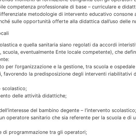
bile competenza professionale di base – curriculare e didatt
ifferenziate metodologie di intervento educativo consone all
nché sulle opportunità offerte alla didattica dall’uso delle 
ocali
olastica e quella sanitaria siano regolati da accordi interisti
i, scuola, eventualmente Ente locale competente), che definis
nte:
sto per l’organizzazione e la gestione, tra scuola e ospedal
i, favorendo la predisposizione degli interventi riabilitativ
o scolastico;
ento delle attività didattiche;
o dell’interesse del bambino degente – l’intervento scolastico
i un operatore sanitario che sia referente per la scuola e di 
a e di programmazione tra gli operatori;