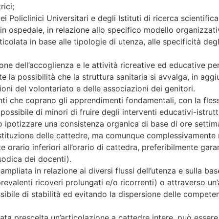
rici;
 Policlinici Universitari e degli Istituti di ricerca scientifica
 in ospedale, in relazione allo specifico modello organizzati
icolata in base alle tipologie di utenza, alle specificità degli 
one dell’accoglienza e le attività ricreative ed educative per
la possibilità che la struttura sanitaria si avvalga, in aggi
oni del volontariato e delle associazioni dei genitori.
nti che coprano gli apprendimenti fondamentali, con la flessi
ibile di minori di fruire degli interventi educativi-istrutti
ò ipotizzare una consistenza organica di base di ore settima
ostituzione delle cattedre, ma comunque complessivamente no
e orario inferiori all’orario di cattedra, preferibilmente ga
sodica dei docenti).
liata in relazione ai diversi flussi dell’utenza e sulla base
revalenti ricoveri prolungati e/o ricorrenti) o attraverso u
ile di stabilità ed evitando la dispersione delle competenz
 stata prescelta un’articolazione a cattedre intere, può ess