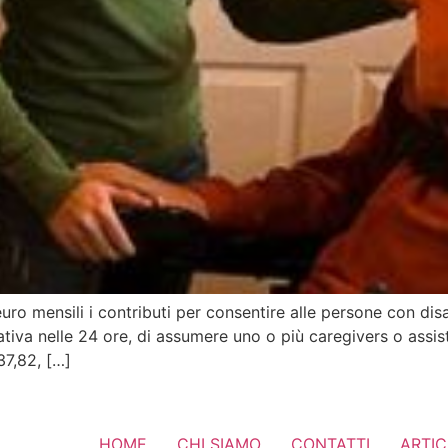
ro mensili i contributi per consentire alle persone con disa
tiva nelle 24 ore, di assumere uno o più caregivers o assis
037,82, […]
HOME
CHI SIAMO
CONTATTI
ARTIC