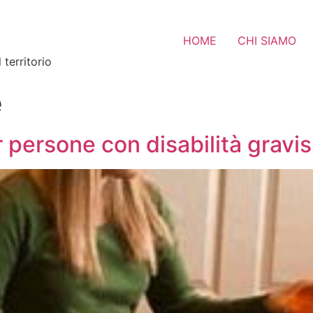
HOME
CHI SIAMO
 territorio
e
r persone con disabilità gravi