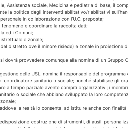
, Assistenza sociale, Medicina e pediatria di base, il comp
 politica degli interventi abilitativo/riabilitativi sull’han
personale in collaborazione con l’U.O. preposta;
l fenomeno e coordinare la raccolta dati;
ola ed i Comuni;
distrettuale e zonale;
el distretto ove il minore risiede) e zonale in proiezione dist
i si dovrà provvedere comunque alla nomina di un Gruppo Op
i gestione delle USL. nomina il responsabile del programma
 coordinatore sanitario o sociale; nonché stabilisce gli orar
ore a tempo parziale avente compiti organizzativi; i membr
 sanitario o sociale che abbiano sviluppato la loro competenz
 zonale;
laddove la realtà lo consenta, ad istituire anche con finalità 
edisposizione-costruzione di strumenti, di ausili personalizz