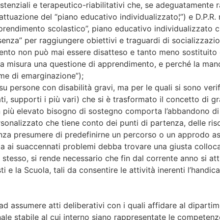
stenziali e terapeutico-riabilitativi che, se adeguatamente ra
ttuazione del “piano educativo individualizzato¦”) e D.P.R. 
apprendimento scolastico”, piano educativo individualizzato 
senza” per raggiungere obiettivi e traguardi di socializzazi
dimento non può mai essere disatteso e tanto meno sostituit
rga misura una questione di apprendimento, e perché la manc
rme di emarginazione”);
i su persone con disabilità gravi, ma per le quali si sono ver
ti, supporti i più vari) che si è trasformato il concetto di gra
n più elevato bisogno di sostegno comporta l’abbandono di 
sonalizzato che tiene conto dei punti di partenza, delle riso
enza presumere di predefinirne un percorso o un approdo a
sta ai suaccennati problemi debba trovare una giusta colloc
tesso, si rende necessario che fin dal corrente anno si atti
i e la Scuola, tali da consentire le attività inerenti l’hand
. ad assumere atti deliberativi con i quali affidare al dipar
le stabile al cui interno siano rappresentate le competenze 