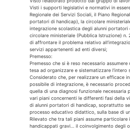
Visto l’elaborato prodotto dal gruppo di lavor
Visti i supporti legislativi e normativi in es
Regionale dei Servizi Sociali, il Piano Regional
portatori di handicap), la circolare ministerial
integrazione scolastica degli alunni portatori 
circolare ministeriale (Pubblica Istruzione) n
di affrontare il problema relativo all’integra
servizi appartenenti ad enti diversi;
Premesso:
Premesso che si è reso necessario assumere un
tesa ad organizzare e sistematizzare l’intero 
Considerato che, per realizzare un efficace in
possibile di integrazione, è necessario proced
quella di una diagnosi funzionale necessaria pe
vari piani concernenti le differenti fasi della
di alunni portatori di handicap, soprattutto se
processo educativo didattico, sulla base di un
Rilevato che tra tali piani assume particolare
handicappati gravi… il coinvolgimento degli op