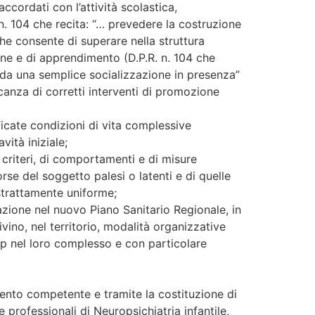
ccordati con l’attività scolastica,
n. 104 che recita: “… prevedere la costruzione
che consente di superare nella struttura
one e di apprendimento (D.P.R. n. 104 che
o da una semplice socializzazione in presenza”
anza di corretti interventi di promozione
ificate condizioni di vita complessive
vità iniziale;
criteri, di comportamenti e di misure
rse del soggetto palesi o latenti e di quelle
strattamente uniforme;
azione nel nuovo Piano Sanitario Regionale, in
vino, nel territorio, modalità organizzative
icap nel loro complesso e con particolare
timento competente e tramite la costituzione di
professionali di Neuropsichiatria infantile,