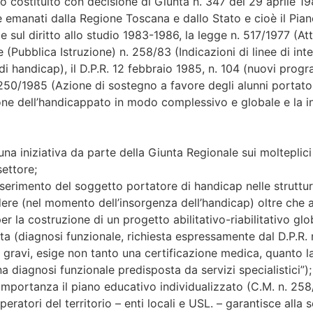
o costituito con decisione di Giunta n. 347 del 29 aprile 19
sere emanati dalla Regione Toscana e dallo Stato e cioè il Pi
e sul diritto allo studio 1983-1986, la legge n. 517/1977 (Att
e (Pubblica Istruzione) n. 258/83 (Indicazioni di linee di inte
di handicap), il D.P.R. 12 febbraio 1985, n. 104 (nuovi progr
. 250/1985 (Azione di sostegno a favore degli alunni portator
zione dell’handicappato in modo complessivo e globale e la in
a iniziativa da parte della Giunta Regionale sui molteplici 
settore;
serimento del soggetto portatore di handicap nelle strutture 
ere (nel momento dell’insorgenza dell’handicap) oltre che a
r la costruzione di un progetto abilitativo-riabilitativo glo
 vita (diagnosi funzionale, richiesta espressamente dal D.P.R. 
 gravi, esige non tanto una certificazione medica, quanto la 
a diagnosi funzionale predisposta da servizi specialistici”);
 importanza il piano educativo individualizzato (C.M. n. 258
eratori del territorio – enti locali e USL. – garantisce alla