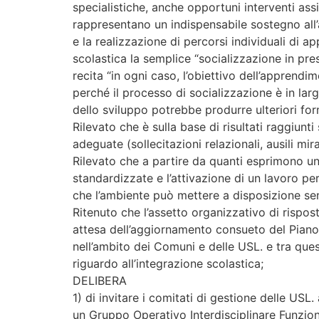
specialistiche, anche opportuni interventi assi
rappresentano un indispensabile sostegno all’a
e la realizzazione di percorsi individuali di 
scolastica la semplice “socializzazione in pre
recita “in ogni caso, l’obiettivo dell’appren
perché il processo di socializzazione è in la
dello sviluppo potrebbe produrre ulteriori fo
Rilevato che è sulla base di risultati raggiunt
adeguate (sollecitazioni relazionali, ausili mira
Rilevato che a partire da quanti esprimono u
standardizzate e l’attivazione di un lavoro per
che l’ambiente può mettere a disposizione s
Ritenuto che l’assetto organizzativo di rispo
attesa dell’aggiornamento consueto del Piano s
nell’ambito dei Comuni e delle USL. e tra quest
riguardo all’integrazione scolastica;
DELIBERA
1) di invitare i comitati di gestione delle USL
un Gruppo Operativo Interdisciplinare Funziona