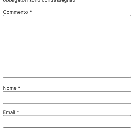
obbligatori sono contrassegnati
*
Commento
*
Nome
*
Email
*