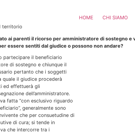
HOME
CHI SIAMO
 territorio
o ai parenti il ricorso per amministratore di sostegno e v
 per essere sentiti dal giudice o possono non andare?
o partecipare il beneficiario
tore di sostegno e chiunque il
ssario pertanto che i soggetti
a quale il giudice procederà
ti ed effettuerà gli
ssegnazione dell’amministratore.
 va fatta “con esclusivo riguardo
neficiario”, generalmente sono
onvivente che per consuetudine di
utive di cura; si tende in
va che intercorre tra i