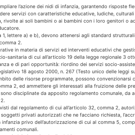
ampliare l’azione dei nidi di infanzia, garantendo risposte fle
re servizi con caratteristiche educative, ludiche, cultural
, rivolte ai soli bambini o ai bambini con i loro genitori o a
educatore.
a 1, lettere a) e b), devono attenersi agli standard strutturali
, comma 2.
rative in materia di servizi ed interventi educativi che gest
io-sanitaria di cui all’articolo 19 della legge regionale 3 o
anza e di pari opportunità: riordino dei servizi socio-assiste
egislativo 18 agosto 2000, n. 267 (Testo unico delle leggi sul
’ambito delle risorse programmate, possono convenzionarsi co
omma 2, ed ammettere gli interessati alla fruizione delle pres
e sono disciplinate da apposito regolamento comunale, da ado
 2.
isti dal regolamento di cui all’articolo 32, comma 2, autoriz
soggetti privati autorizzati che ne facciano richiesta, l’acc
ma infanzia privo dell’autorizzazione di cui al comma 5, comp
lamenti comunali.