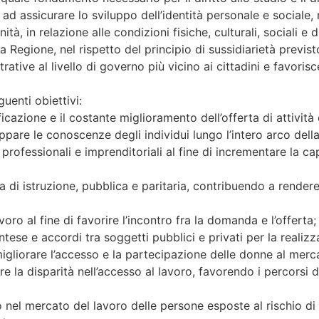
ad assicurare lo sviluppo dell’identità personale e sociale, ne
tà, in relazione alle condizioni fisiche, culturali, sociali e 
 la Regione, nel rispetto del principio di sussidiarietà previst
ative al livello di governo più vicino ai cittadini e favorisc
guenti obiettivi:
ificazione e il costante miglioramento dell’offerta di attività 
ppare le conoscenze degli individui lungo l’intero arco della 
 professionali e imprenditoriali al fine di incrementare la ca
a di istruzione, pubblica e paritaria, contribuendo a rendere 
oro al fine di favorire l’incontro fra la domanda e l’offerta;
ese e accordi tra soggetti pubblici e privati per la realizzaz
migliorare l’accesso e la partecipazione delle donne al merc
 la disparità nell’accesso al lavoro, favorendo i percorsi di 
 nel mercato del lavoro delle persone esposte al rischio di 