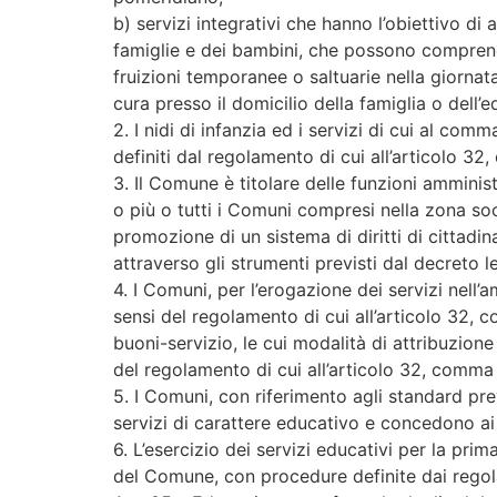
b) servizi integrativi che hanno l’obiettivo di 
famiglie e dei bambini, che possono comprende
fruizioni temporanee o saltuarie nella giornata
cura presso il domicilio della famiglia o dell’
2. I nidi di infanzia ed i servizi di cui al comm
definiti dal regolamento di cui all’articolo 32
3. Il Comune è titolare delle funzioni amminist
o più o tutti i Comuni compresi nella zona soc
promozione di un sistema di diritti di cittadin
attraverso gli strumenti previsti dal decreto l
4. I Comuni, per l’erogazione dei servizi nell
sensi del regolamento di cui all’articolo 32, c
buoni-servizio, le cui modalità di attribuzion
del regolamento di cui all’articolo 32, comma
5. I Comuni, con riferimento agli standard prev
servizi di carattere educativo e concedono ai 
6. L’esercizio dei servizi educativi per la pri
del Comune, con procedure definite dai rego