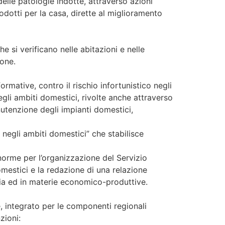
delle patologie indotte, attraverso azioni
rodotti per la casa, dirette al miglioramento
e si verificano nelle abitazioni e nelle
one.
mative, contro il rischio infortunistico negli
egli ambiti domestici, rivolte anche attraverso
manutenzione degli impianti domestici,
 negli ambiti domestici” che stabilisce
 norme per l’organizzazione del Servizio
omestici e la redazione di una relazione
ria ed in materie economico-produttive.
e, integrato per le componenti regionali
zioni: