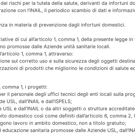
ei rischi per la tutela della salute, derivanti da infortuni d
zione con l’INAIL, il periodico scambio di dati e informazion
tenza in materia di prevenzione dagli infortuni domestici.
iziative di cui all’articolo 1, comma 1, della presente legge i
sono promosse dalle Aziende unità sanitarie locali.
l’articolo 1, comma 1, attraverso:
ne sul corretto uso e sulla sicurezza degli oggetti destina
zzazioni di prodotti che migliorino le condizioni di salute e
1, comma 1, i progetti:
per il personale degli uffici tecnici degli enti locali sulla p
de USL, dall’INAIL e dall’ISPELS;
e USL e dall’INAIL o da altri soggetti o strutture accreditate
ito domestico così come definiti dall’articolo 6, comma 2, l
volgono lavoro in ambito domestico, non a titolo gratuito;
educazione sanitaria promosse dalle Aziende USL, dall’INAIL,