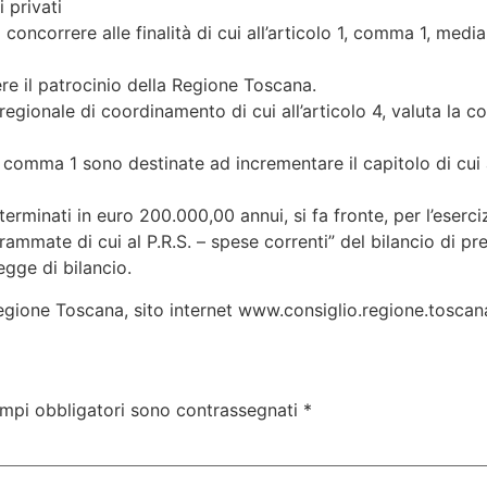
 privati
o concorrere alle finalità di cui all’articolo 1, comma 1, me
re il patrocinio della Regione Toscana.
regionale di coordinamento di cui all’articolo 4, valuta la c
al comma 1 sono destinate ad incrementare il capitolo di cu
eterminati in euro 200.000,00 annui, si fa fronte, per l’eserc
grammate di cui al P.R.S. – spese correnti” del bilancio di p
legge di bilancio.
egione Toscana, sito internet www.consiglio.regione.toscana
ampi obbligatori sono contrassegnati
*