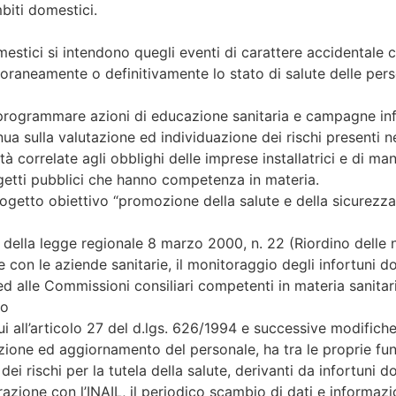
biti domestici.
omestici si intendono quegli eventi di carattere accidentale ch
aneamente o definitivamente lo stato di salute delle pers
 programmare azioni di educazione sanitaria e campagne infor
nua sulla valutazione ed individuazione dei rischi presenti n
vità correlate agli obblighi delle imprese installatrici e di 
etti pubblici che hanno competenza in materia.
progetto obiettivo “promozione della salute e della sicurezza
si della legge regionale 8 marzo 2000, n. 22 (Riordino delle
e con le aziende sanitarie, il monitoraggio degli infortuni d
ed alle Commissioni consiliari competenti in materia sanita
to
ui all’articolo 27 del d.lgs. 626/1994 e successive modifich
mazione ed aggiornamento del personale, ha tra le proprie fun
ei rischi per la tutela della salute, derivanti da infortuni d
zione con l’INAIL, il periodico scambio di dati e informazion