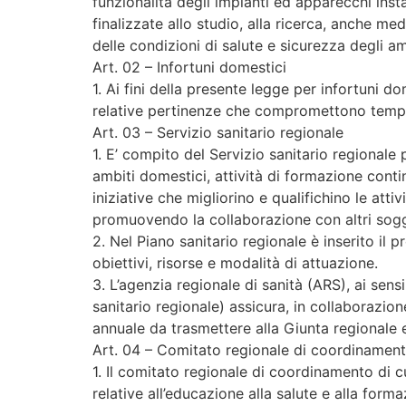
funzionalità degli impianti ed apparecchi insta
finalizzate allo studio, alla ricerca, anche me
delle condizioni di salute e sicurezza degli am
Art. 02 – Infortuni domestici
1. Ai fini della presente legge per infortuni d
relative pertinenze che compromettono tempor
Art. 03 – Servizio sanitario regionale
1. E’ compito del Servizio sanitario regionale
ambiti domestici, attività di formazione conti
iniziative che migliorino e qualifichino le atti
promuovendo la collaborazione con altri sogg
2. Nel Piano sanitario regionale è inserito il 
obiettivi, risorse e modalità di attuazione.
3. L’agenzia regionale di sanità (ARS), ai sen
sanitario regionale) assicura, in collaborazion
annuale da trasmettere alla Giunta regionale 
Art. 04 – Comitato regionale di coordinamen
1. Il comitato regionale di coordinamento di c
relative all’educazione alla salute e alla for