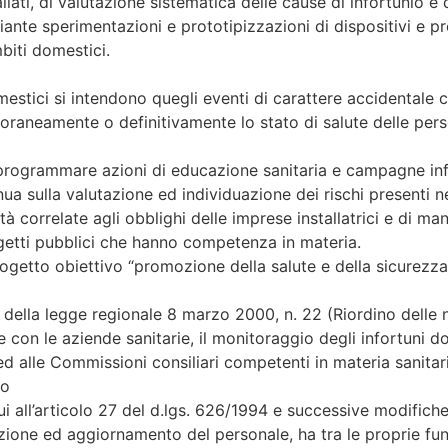
llati, di valutazione sistematica delle cause di infortunio e 
diante sperimentazioni e prototipizzazioni di dispositivi e p
biti domestici.
omestici si intendono quegli eventi di carattere accidentale ch
aneamente o definitivamente lo stato di salute delle pers
 programmare azioni di educazione sanitaria e campagne infor
nua sulla valutazione ed individuazione dei rischi presenti n
vità correlate agli obblighi delle imprese installatrici e di 
etti pubblici che hanno competenza in materia.
progetto obiettivo “promozione della salute e della sicurezza
si della legge regionale 8 marzo 2000, n. 22 (Riordino delle
e con le aziende sanitarie, il monitoraggio degli infortuni d
ed alle Commissioni consiliari competenti in materia sanita
to
ui all’articolo 27 del d.lgs. 626/1994 e successive modifich
mazione ed aggiornamento del personale, ha tra le proprie fun