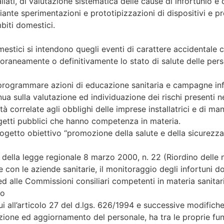
llati, di valutazione sistematica delle cause di infortunio e 
diante sperimentazioni e prototipizzazioni di dispositivi e p
biti domestici.
omestici si intendono quegli eventi di carattere accidentale ch
aneamente o definitivamente lo stato di salute delle pers
 programmare azioni di educazione sanitaria e campagne infor
nua sulla valutazione ed individuazione dei rischi presenti n
vità correlate agli obblighi delle imprese installatrici e di 
etti pubblici che hanno competenza in materia.
progetto obiettivo “promozione della salute e della sicurezza
si della legge regionale 8 marzo 2000, n. 22 (Riordino delle
e con le aziende sanitarie, il monitoraggio degli infortuni d
ed alle Commissioni consiliari competenti in materia sanita
to
ui all’articolo 27 del d.lgs. 626/1994 e successive modifich
mazione ed aggiornamento del personale, ha tra le proprie fun