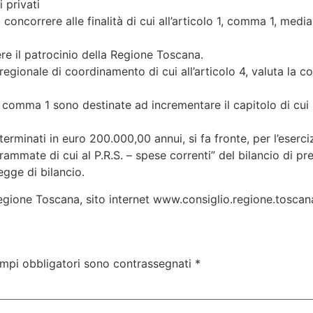
 privati
o concorrere alle finalità di cui all’articolo 1, comma 1, me
re il patrocinio della Regione Toscana.
regionale di coordinamento di cui all’articolo 4, valuta la c
al comma 1 sono destinate ad incrementare il capitolo di cu
eterminati in euro 200.000,00 annui, si fa fronte, per l’eserc
grammate di cui al P.R.S. – spese correnti” del bilancio di p
legge di bilancio.
egione Toscana, sito internet www.consiglio.regione.toscana
ampi obbligatori sono contrassegnati
*