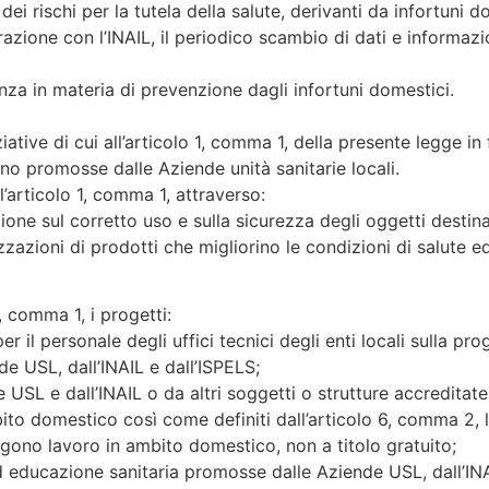
ei rischi per la tutela della salute, derivanti da infortuni d
zione con l’INAIL, il periodico scambio di dati e informazion
tenza in materia di prevenzione dagli infortuni domestici.
iziative di cui all’articolo 1, comma 1, della presente legge i
sono promosse dalle Aziende unità sanitarie locali.
l’articolo 1, comma 1, attraverso:
ne sul corretto uso e sulla sicurezza degli oggetti destina
zzazioni di prodotti che migliorino le condizioni di salute e
1, comma 1, i progetti:
per il personale degli uffici tecnici degli enti locali sulla p
de USL, dall’INAIL e dall’ISPELS;
e USL e dall’INAIL o da altri soggetti o strutture accreditate
ito domestico così come definiti dall’articolo 6, comma 2, l
volgono lavoro in ambito domestico, non a titolo gratuito;
educazione sanitaria promosse dalle Aziende USL, dall’INAIL,