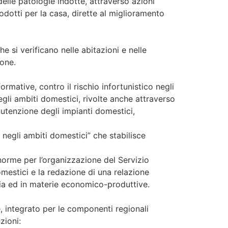
delle patologie indotte, attraverso azioni
rodotti per la casa, dirette al miglioramento
e si verificano nelle abitazioni e nelle
one.
mative, contro il rischio infortunistico negli
egli ambiti domestici, rivolte anche attraverso
manutenzione degli impianti domestici,
 negli ambiti domestici” che stabilisce
 norme per l’organizzazione del Servizio
omestici e la redazione di una relazione
ria ed in materie economico-produttive.
e, integrato per le componenti regionali
zioni: