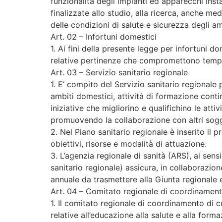
funzionalità degli impianti ed apparecchi insta
finalizzate allo studio, alla ricerca, anche me
delle condizioni di salute e sicurezza degli am
Art. 02 – Infortuni domestici
1. Ai fini della presente legge per infortuni d
relative pertinenze che compromettono tempor
Art. 03 – Servizio sanitario regionale
1. E’ compito del Servizio sanitario regionale
ambiti domestici, attività di formazione conti
iniziative che migliorino e qualifichino le atti
promuovendo la collaborazione con altri sogg
2. Nel Piano sanitario regionale è inserito il 
obiettivi, risorse e modalità di attuazione.
3. L’agenzia regionale di sanità (ARS), ai sen
sanitario regionale) assicura, in collaborazion
annuale da trasmettere alla Giunta regionale 
Art. 04 – Comitato regionale di coordinamen
1. Il comitato regionale di coordinamento di c
relative all’educazione alla salute e alla for