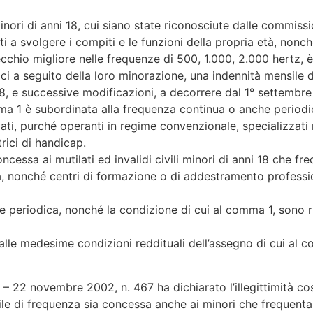
ili minori di anni 18, cui siano state riconosciute dalle commis
enti a svolgere i compiti e le funzioni della propria età, non
recchio migliore nelle frequenze di 500, 1.000, 2.000 hertz, 
tici a seguito della loro minorazione, una indennità mensile 
118, e successive modificazioni, a decorrere dal 1° settembre
ma 1 è subordinata alla frequenza continua o anche periodica 
vati, purché operanti in regime convenzionale, specializzati
rici di handicap.
oncessa ai mutilati ed invalidi civili minori di anni 18 che f
a, nonché centri di formazione o di addestramento profession
he periodica, nonché la condizione di cui al comma 1, sono ri
 alle medesime condizioni reddituali dell’assegno di cui al 
– 22 novembre 2002, n. 467 ha dichiarato l’illegittimità cos
le di frequenza sia concessa anche ai minori che frequentan