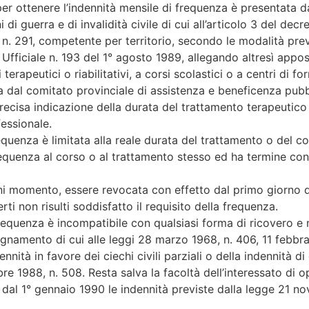
er ottenere l’indennità mensile di frequenza è presentata d
di guerra e di invalidità civile di cui all’articolo 3 del de
 n. 291, competente per territorio, secondo le modalità pre
 Ufficiale n. 193 del 1° agosto 1989, allegando altresì appo
terapeutici o riabilitativi, a corsi scolastici o a centri di
a dal comitato provinciale di assistenza e beneficenza pubbl
ecisa indicazione della durata del trattamento terapeutico o
essionale.
requenza è limitata alla reale durata del trattamento o del 
frequenza al corso o al trattamento stesso ed ha termine co
gni momento, essere revocata con effetto dal primo giorno d
 non risulti soddisfatto il requisito della frequenza.
i frequenza è incompatibile con qualsiasi forma di ricovero 
gnamento di cui alle leggi 28 marzo 1968, n. 406, 11 febbra
nnità in favore dei ciechi civili parziali o della indennità d
bre 1988, n. 508. Resta salva la facoltà dell’interessato di o
 dal 1° gennaio 1990 le indennità previste dalla legge 21 