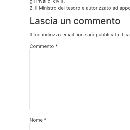
gli invalidi civili”.
2. Il Ministro del tesoro è autorizzato ad appo
Lascia un commento
Il tuo indirizzo email non sarà pubblicato.
I c
Commento
*
Nome
*