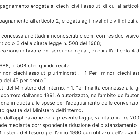
pagnamento erogata ai ciechi civili assoluti di cui all’artico
agnamento all’articolo 2, erogata agli invalidi civili di cui a
tà concessa ai cittadini riconosciuti ciechi, con residuo vis
articolo 3 della citata legge n. 508 del 1988;
cazione in favore dei sordi prelinguali, di cui all’articolo 4 
988, n. 508 che, quindi, recita:
ri ciechi assoluti pluriminorati. – 1. Per i minori ciechi asso
a del 45 per cento.”
i del Ministero dell’interno. – 1. Per finalità connesse alla 
correre dall’anno 1991, è autorizzata, nell’ambito dell’autoriz
zione in quota alle spese per l’adeguamento delle convenzioni
 gestita dal Ministero dell’interno.
te dall’applicazione della presente legge, valutato in lire 200
ede mediante corrispondente riduzione dello stanziamento isc
Ministero del tesoro per l’anno 1990 con utilizzo dell’accant