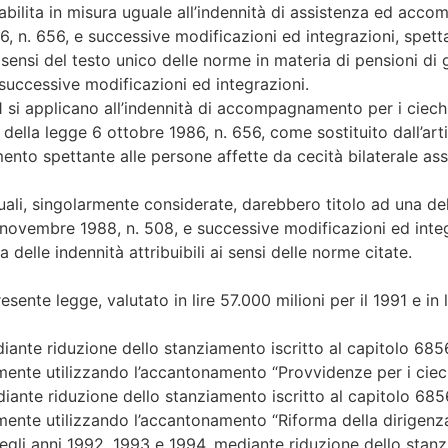
abilita in misura uguale all’indennità di assistenza ed accom
, n. 656, e successive modificazioni ed integrazioni, spetta
sensi del testo unico delle norme in materia di pensioni di
successive modificazioni ed integrazioni.
 si applicano all’indennità di accompagnamento per i ciech
1 della legge 6 ottobre 1986, n. 656, come sostituito dall’art
nto spettante alle persone affette da cecità bilaterale as
quali, singolarmente considerate, darebbero titolo ad una del
 21 novembre 1988, n. 508, e successive modificazioni ed in
delle indennità attribuibili ai sensi delle norme citate.
resente legge, valutato in lire 57.000 milioni per il 1991 e in
ediante riduzione dello stanziamento iscritto al capitolo 685
nte utilizzando l’accantonamento “Provvidenze per i ciechi civ
ediante riduzione dello stanziamento iscritto al capitolo 685
mente utilizzando l’accantonamento “Riforma della dirigenza
gli anni 1992, 1993 e 1994, mediante riduzione dello stanziam