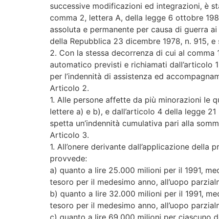
successive modificazioni ed integrazioni, è st
comma 2, lettera A, della legge 6 ottobre 1986
assoluta e permanente per causa di guerra ai 
della Repubblica 23 dicembre 1978, n. 915, e 
2. Con la stessa decorrenza di cui al comma 1
automatico previsti e richiamati dall’articolo 
per l’indennità di assistenza ed accompagname
Articolo 2.
1. Alle persone affette da più minorazioni le 
lettere a) e b), e dall’articolo 4 della legge
spetta un’indennità cumulativa pari alla somma 
Articolo 3.
1. All’onere derivante dall’applicazione della p
provvede:
a) quanto a lire 25.000 milioni per il 1991, m
tesoro per il medesimo anno, all’uopo parzialme
b) quanto a lire 32.000 milioni per il 1991, m
tesoro per il medesimo anno, all’uopo parzial
c) quanto a lire 69.000 milioni per ciascuno de