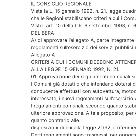
IL CONSIGLIO REGIONALE
Vista la L. 15 gennaio 1992, n. 21, legge quadr
che le Regioni stabiliscano criteri a cui i Com
Visto l’art. 10 della L.R. 6 settembre 1993, n.
DELIBERA
A) di approvare l’allegato A, parte integrante
regolamenti sull’esercizio dei servizi pubblici 
Allegato A
CRITERI A CUI I COMUNI DEBBONO ATTENERS
ALLA LEGGE 15 GENNAIO 1992, N. 21.
01. Approvazione dei regolamenti comunali sull
I Comuni già dotati o che intendano dotarsi di
conducente effettuati con autovettura, motoca
interessate, i nuovi regolamenti sull’esercizio
I regolamenti comunali, secondo quanto stabil
ulteriore approvazione. A tale proposito, per 
quanto contrario alle
disposizioni di cui alla legge 21/92, il riferi
Detti regolamenti sono trasmessi, per opport