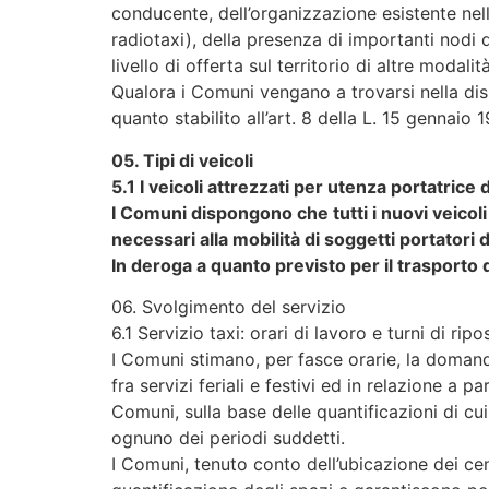
conducente, dell’organizzazione esistente nell’
radiotaxi), della presenza di importanti nodi di
livello di offerta sul territorio di altre modali
Qualora i Comuni vengano a trovarsi nella dis
quanto stabilito all’art. 8 della L. 15 gennaio 
05. Tipi di veicoli
5.1 I veicoli attrezzati per utenza portatrice 
I Comuni dispongono che tutti i nuovi veicoli 
necessari alla mobilità di soggetti portatori 
In deroga a quanto previsto per il trasporto 
06. Svolgimento del servizio
6.1 Servizio taxi: orari di lavoro e turni di ripo
I Comuni stimano, per fasce orarie, la domanda
fra servizi feriali e festivi ed in relazione a pa
Comuni, sulla base delle quantificazioni di cu
ognuno dei periodi suddetti.
I Comuni, tenuto conto dell’ubicazione dei cent