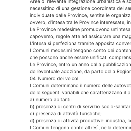
Aree di rilevante integrazione urbanistica e 
necessitino di una gestione coordinata dei se
individuate dalle Province, sentite le organiz
ovvero, d’intesa tra le Province interessate, in
Le Province medesime promuovono un’intesa tra 
capoverso, regole atte ad assicurare una maggi
L’intesa si perfeziona tramite apposita convenz
I Comuni medesimi tengono conto dei contenuti 
che possono anche essere unificati comprens
Le Province, entro un anno dalla pubblicazione 
dell’eventuale adozione, da parte della Regione
04. Numero dei veicoli
I Comuni determinano il numero delle autovettu
delle seguenti variabili che caratterizzano il pr
a) numero abitanti;
b) presenza di centri di servizio socio-sanitari, 
c) presenza di attività turistiche;
d) presenza di attività produttive: industria, 
I Comuni tengono conto altresì, nella determin