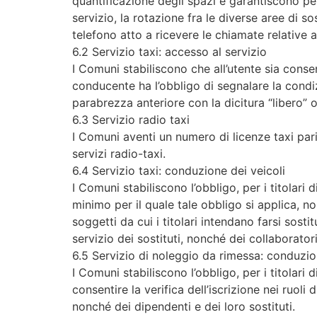
quantificazione degli spazi e garantiscono per 
servizio, la rotazione fra le diverse aree di s
telefono atto a ricevere le chiamate relative al
6.2 Servizio taxi: accesso al servizio
I Comuni stabiliscono che all’utente sia consen
conducente ha l’obbligo di segnalare la condiz
parabrezza anteriore con la dicitura “libero” 
6.3 Servizio radio taxi
I Comuni aventi un numero di licenze taxi par
servizi radio-taxi.
6.4 Servizio taxi: conduzione dei veicoli
I Comuni stabiliscono l’obbligo, per i titolari
minimo per il quale tale obbligo si applica, non
soggetti da cui i titolari intendano farsi sosti
servizio dei sostituti, nonché dei collaboratori
6.5 Servizio di noleggio da rimessa: conduzio
I Comuni stabiliscono l’obbligo, per i titolar
consentire la verifica dell’iscrizione nei ruoli di
nonché dei dipendenti e dei loro sostituti.