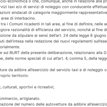
socio-economica o che, comunque, anche in relazione alla pre
rvizi taxi e/o di servizi di noleggio con conducente effettu
zazioni sindacali di categorie maggiormente rappresentative,
 aree di interbacino.
i Comuni ricadenti in tali aree, al fine di definire, nelle a
ore razionalità di efficienza del servizio, nonché al fine di
ione da stipulare ai sensi dell’art. 24 della legge 8 giugno 
dell’intesa nella redazione dei nuovi regolamenti sull’eserc
orialmente.
sul BURT della presente deliberazione, relazionano alla Giunt
, delle norme speciali di cui all’art. 4, comma 5, della legg
re da adibire all’esercizio del servizio taxi e di noleggio 
oprio territorio:
culturali, sportivi e ricreativi;
commercio, artigianato.
azione del numero delle autovetture da adibire all’esercizio