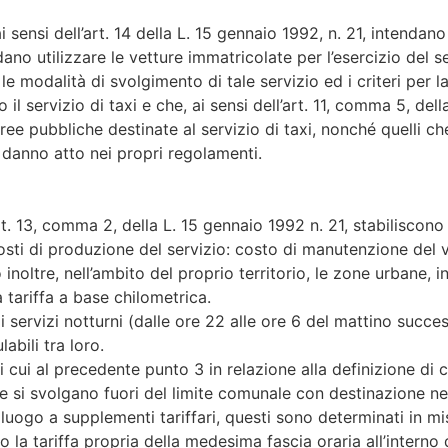
sensi dell’art. 14 della L. 15 gennaio 1992, n. 21, intendano 
no utilizzare le vetture immatricolate per l’esercizio del s
 modalità di svolgimento di tale servizio ed i criteri per la
l servizio di taxi e che, ai sensi dell’art. 11, comma 5, del
aree pubbliche destinate al servizio di taxi, nonché quelli c
 danno atto nei propri regolamenti.
rt. 13, comma 2, della L. 15 gennaio 1992 n. 21, stabiliscono 
costi di produzione del servizio: costo di manutenzione del 
inoltre, nell’ambito del proprio territorio, le zone urbane, in
 tariffa a base chilometrica.
 servizi notturni (dalle ore 22 alle ore 6 del mattino succe
abili tra loro.
 cui al precedente punto 3 in relazione alla definizione di 
che si svolgano fuori del limite comunale con destinazione ne
 luogo a supplementi tariffari, questi sono determinati in mi
o la tariffa propria della medesima fascia oraria all’inter