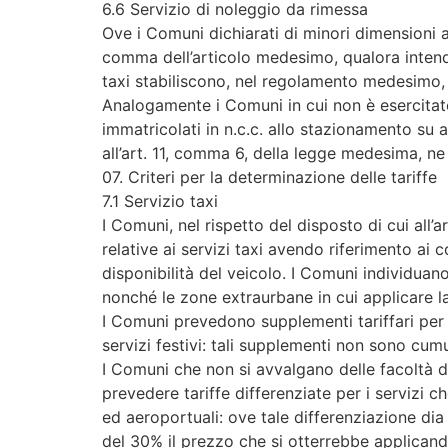
6.6 Servizio di noleggio da rimessa
Ove i Comuni dichiarati di minori dimensioni ai 
comma dell’articolo medesimo, qualora intenda
taxi stabiliscono, nel regolamento medesimo, le
Analogamente i Comuni in cui non è esercitato i
immatricolati in n.c.c. allo stazionamento su 
all’art. 11, comma 6, della legge medesima, ne
07. Criteri per la determinazione delle tariffe
7.1 Servizio taxi
I Comuni, nel rispetto del disposto di cui all’a
relative ai servizi taxi avendo riferimento ai 
disponibilità del veicolo. I Comuni individuano 
nonché le zone extraurbane in cui applicare la
I Comuni prevedono supplementi tariffari per i
servizi festivi: tali supplementi non sono cumul
I Comuni che non si avvalgano delle facoltà di
prevedere tariffe differenziate per i servizi 
ed aeroportuali: ove tale differenziazione dia
del 30% il prezzo che si otterrebbe applicand