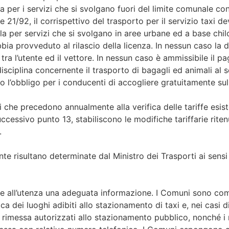
faria per i servizi che si svolgano fuori del limite comunale 
gge 21/92, il corrispettivo del trasporto per il servizio tax
la per servizi che si svolgano in aree urbane ed a base chil
a provveduto al rilascio della licenza. In nessun caso la d
tra l’utente ed il vettore. In nessun caso è ammissibile il p
disciplina concernente il trasporto di bagagli ed animali al s
o l’obbligo per i conducenti di accogliere gratuitamente s
che precedono annualmente alla verifica delle tariffe esiste
cessivo punto 13, stabiliscono le modifiche tariffarie riten
.
nte risultano determinate dal Ministro dei Trasporti ai sensi
re all’utenza una adeguata informazione. I Comuni sono comu
a dei luoghi adibiti allo stazionamento di taxi e, nei casi di
 rimessa autorizzati allo stazionamento pubblico, nonché i nu