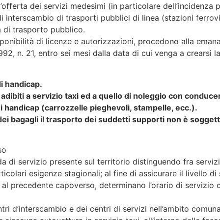
offerta dei servizi medesimi (in particolare dell’incidenza p
 interscambio di trasporti pubblici di linea (stazioni ferrovi
tà di trasporto pubblico.
ponibilità di licenze e autorizzazioni, procedono alla eman
1992, n. 21, entro sei mesi dalla data di cui venga a crearsi 
di handicap.
adibiti a servizio taxi ed a quello di noleggio con conduce
di handicap (carrozzelle pieghevoli, stampelle, ecc.).
dei bagagli il trasporto dei suddetti supporti non è sogget
so
 di servizio presente sul territorio distinguendo fra servi
rticolari esigenze stagionali; al fine di assicurare il livello di
i al precedente capoverso, determinano l’orario di servizio
ri d’interscambio e dei centri di servizi nell’ambito comunal