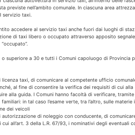
ciascuna autovettura in servizio taxi, all’interno delle fasce
osta previste nell’ambito comunale. In ciascuna area attrezza
 servizio taxi.
tito accedere al servizio taxi anche fuori dai luoghi di stazi
ione di taxi libero o occupato attraverso apposito segnale i
o “occupato”.
i o superiore a 30 e tutti i Comuni capoluogo di Provincia
 di licenza taxi, di comunicare al competente ufficio comunal
ché, al fine di consentire la verifica dei requisiti di cui all
tuire alla guida. I Comuni hanno facoltà di verificare, tramit
 familiari: in tal caso l’esame verte, tra l’altro, sulle materi
ne dei veicoli
i di autorizzazione di noleggio con conducente, di comunicar
 cui all’art. 3 della L.R. 67/93, i nominativi degli eventuali col