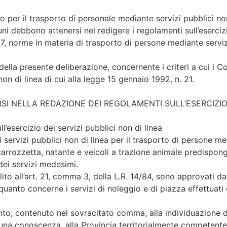
o per il trasporto di personale mediante servizi pubblici non
uni debbono attenersi nel redigere i regolamenti sull’esercizi
 67, norme in materia di trasporto di persone mediante serviz
 della presente deliberazione, concernente i criteri a cui i
non di linea di cui alla legge 15 gennaio 1992, n. 21.
I NELLA REDAZIONE DEI REGOLAMENTI SULL’ESERCIZIO D
’esercizio dei servizi pubblici non di linea
 servizi pubblici non di linea per il trasporto di persone me
rrozzetta, natante e veicoli a trazione animale predispong
 dei servizi medesimi.
ito all’art. 21, comma 3, della L.R. 14/84, sono approvati
quanto concerne i servizi di noleggio e di piazza effettuati
mento, contenuto nel sovracitato comma, alla individuazione d
una conoscenza, alla Provincia territorialmente competente,