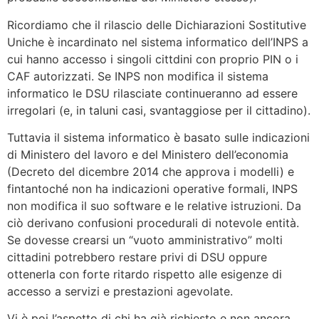
Ricordiamo che il rilascio delle Dichiarazioni Sostitutive
Uniche è incardinato nel sistema informatico dell’INPS a
cui hanno accesso i singoli cittdini con proprio PIN o i
CAF autorizzati. Se INPS non modifica il sistema
informatico le DSU rilasciate continueranno ad essere
irregolari (e, in taluni casi, svantaggiose per il cittadino).
Tuttavia il sistema informatico è basato sulle indicazioni
di Ministero del lavoro e del Ministero dell’economia
(Decreto del dicembre 2014 che approva i modelli) e
fintantoché non ha indicazioni operative formali, INPS
non modifica il suo software e le relative istruzioni. Da
ciò derivano confusioni procedurali di notevole entità.
Se dovesse crearsi un “vuoto amministrativo” molti
cittadini potrebbero restare privi di DSU oppure
ottenerla con forte ritardo rispetto alle esigenze di
accesso a servizi e prestazioni agevolate.
Vi è poi l’aspetto di chi ha già richiesto e non ancora