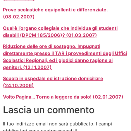
Prove scolastiche equipollenti e differenziate.
(08.02.2007)
Qual’è l’organo collegiale che individua gli studenti
disabili (DPCM 185/2006)? (01.03.2007)
Riduzione delle ore di sostegno. Impugnati
direttamente presso il TAR i provvedimenti degli Uffici
Scolastici Regionali, ed i giudici danno ragione ai
genitori. (12.11.2007)
Scuola in ospedale ed istruzione domiciliare
(24.10.2006)
Volto Pagina… Torno a leggere da solo! (02.01.2007)
Lascia un commento
Il tuo indirizzo email non sarà pubblicato.
I campi
obbligatori sono contrassegnati
*